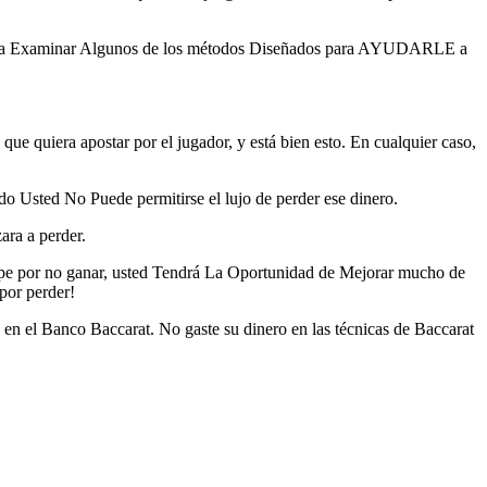
vamos a Examinar Algunos de los métodos Diseñados para AYUDARLE a
ue quiera apostar por el jugador, y está bien esto. En cualquier caso,
o Usted No Puede permitirse el lujo de perder ese dinero.
ara a perder.
ocupe por no ganar, usted Tendrá La Oportunidad de Mejorar mucho de
por perder!
el Banco Baccarat. No gaste su dinero en las técnicas de Baccarat