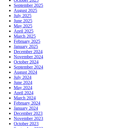
October 2025
September 2025
August 2025
July 2025
June 2025
May 2025
April 2025
March 2025
February 2025
January 2025
December 2024
November 2024
October 2024
September 2024
August 2024
July 2024
June 2024
May 2024
April 2024
March 2024
February 2024
January 2024
December 2023
November 2023
October 2023