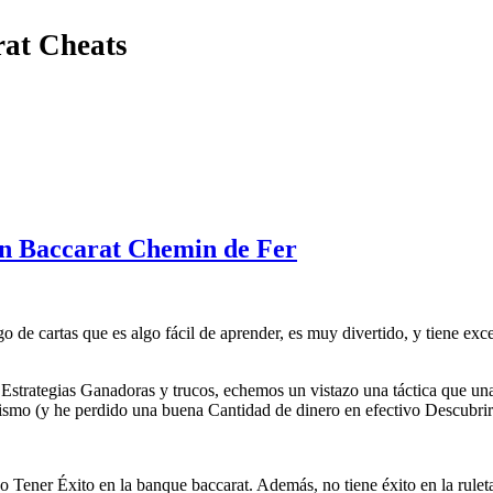
rat Cheats
en Baccarat Chemin de Fer
o de cartas que es algo fácil de aprender, es muy divertido, y tiene ex
strategias Ganadoras y trucos, echemos un vistazo una táctica que un
ismo (y he perdido una buena Cantidad de dinero en efectivo Descubrir 
no Tener Éxito en la banque baccarat. Además, no tiene éxito en la rule