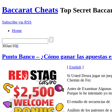
Baccarat Cheats
Top Secret Bacca
Subscribe via RSS
Home
30
Jan/10
0
Punto Banco – ¿Cómo ganar las apuestas 
[
English
]
Si Usted Desea jugar un jueg
Chemin de Fer.
Antes de Examinar Algunas E
Porque lo he intentado yo m
El estudio de secuencias de
Análisis de los patrones de 