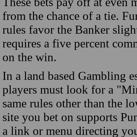
These bets pay off at even
from the chance of a tie. F
rules favor the Banker slig
requires a five percent com
on the win.
In a land based Gambling es
players must look for a "Mi
same rules other than the l
site you bet on supports Pu
a link or menu directing yo