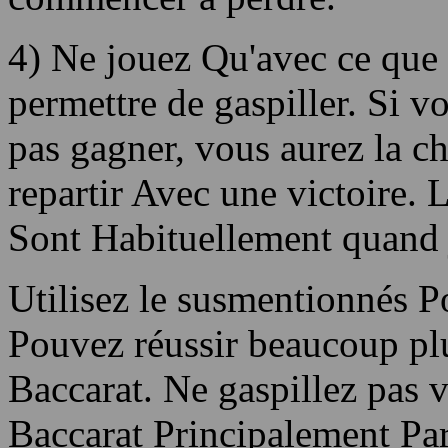
4) Ne jouez Qu'avec ce que 
permettre de gaspiller. Si 
pas gagner, vous aurez la c
repartir Avec une victoire. 
Sont Habituellement quand j
Utilisez le susmentionnés P
Pouvez réussir beaucoup pl
Baccarat. Ne gaspillez pas v
Baccarat Principalement Par