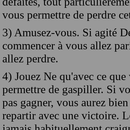
défaites, tout particulière
vous permettre de perdre cet
3) Amusez-vous. Si agité De
commencer à vous allez par
allez perdre.
4) Jouez Ne qu'avec ce que 
permettre de gaspiller. Si 
pas gagner, vous aurez bien
repartir avec une victoire. 
jamais habituellement craig