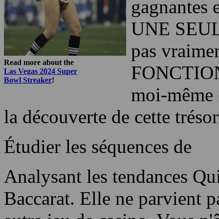
gagnantes e
UNE SEULE
pas vraimen
Read more about the
FONCTIONNE
Las Vegas 2024 Super
Bowl Streaker
!
moi-même (e
la découverte de cette trésor
Étudier les séquences de
Analysant les tendances Qu
Baccarat. Elle ne parvient p