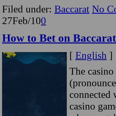
Filed under:
Baccarat
No C
27
Feb/10
0
How to Bet on Baccara
[
English
]
The casino
(pronounce
connected w
casino gam