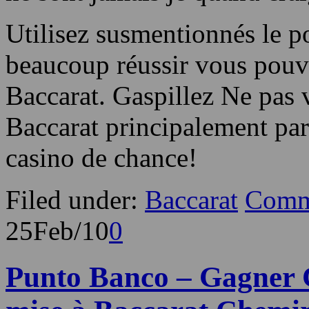
Utilisez susmentionnés le p
beaucoup réussir vous pouv
Baccarat. Gaspillez Ne pas v
Baccarat principalement parc
casino de chance!
Filed under:
Baccarat
Comm
25
Feb/10
0
Punto Banco – Gagner 