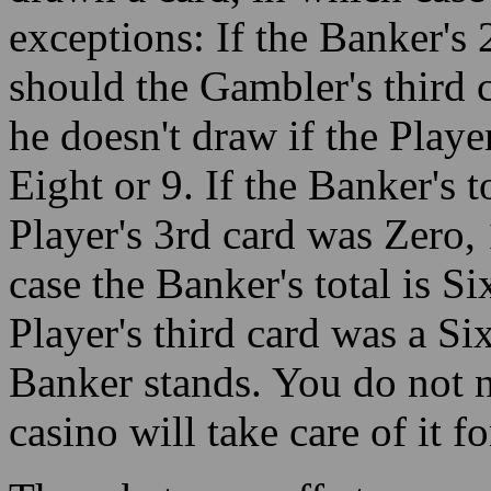
exceptions: If the Banker's 2
should the Gambler's third c
he doesn't draw if the Playe
Eight or 9. If the Banker's t
Player's 3rd card was Zero, 
case the Banker's total is S
Player's third card was a Six
Banker stands. You do not n
casino will take care of it f