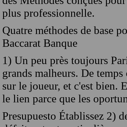
des Méthodes conçues pour 
plus professionnelle.
Quatre méthodes de base pou
Baccarat Banque
1) Un peu près toujours Parie
grands malheurs. De temps e
sur le joueur, et c'est bien.
le lien parce que les oportun
Presupuesto Établissez 2) d