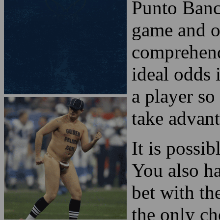
Punto Banco
game and o
comprehend
ideal odds 
a player s
take advant
It is possi
You also ha
bet with th
the only ch