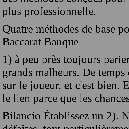
plus professionnelle.
Quatre méthodes de base pou
Baccarat Banque
1) à peu près toujours parier
grands malheurs. De temps e
sur le joueur, et c'est bien.
le lien parce que les chances
Bilancio Établissez un 2). 
défaites, tout particulière