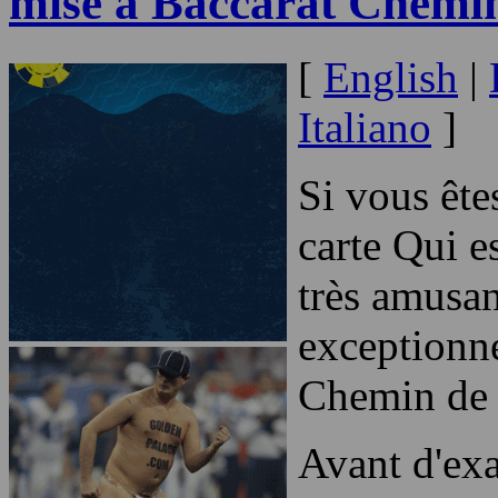
mise à Baccarat Chemin
[
English
|
Italiano
]
Si vous ête
carte Qui es
très amusan
exceptionne
Chemin de 
Avant d'ex