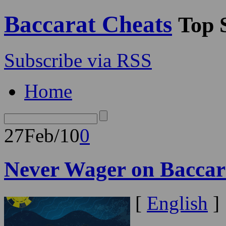
Baccarat Cheats
Top 
Subscribe via RSS
Home
27
Feb/10
0
Never Wager on Baccar
[
English
]