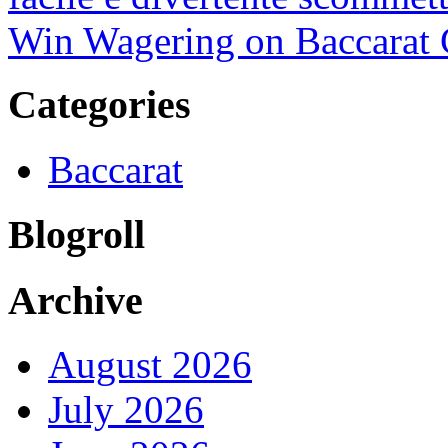
Win Wagering on Baccarat 
Categories
Baccarat
Blogroll
Archive
August 2026
July 2026