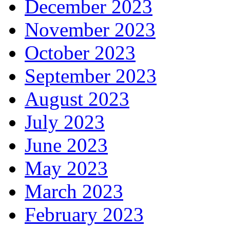
December 2023
November 2023
October 2023
September 2023
August 2023
July 2023
June 2023
May 2023
March 2023
February 2023