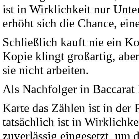
ist in Wirklichkeit nur Unt
erhöht sich die Chance, ein
Schließlich kauft nie ein K
Kopie klingt großartig, abe
sie nicht arbeiten.
Als Nachfolger in Baccarat
Karte das Zählen ist in der
tatsächlich ist in Wirklichk
zuverlässig eingesetzt, um 