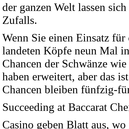
der ganzen Welt lassen sich 
Zufalls.
Wenn Sie einen Einsatz für
landeten Köpfe neun Mal in
Chancen der Schwänze wie d
haben erweitert, aber das ist
Chancen bleiben fünfzig-fün
Succeeding at Baccarat Che
Casino geben Blatt aus, wo 