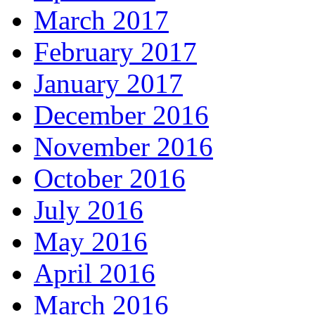
March 2017
February 2017
January 2017
December 2016
November 2016
October 2016
July 2016
May 2016
April 2016
March 2016