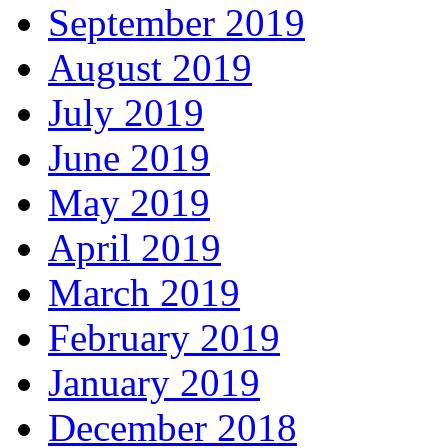
September 2019
August 2019
July 2019
June 2019
May 2019
April 2019
March 2019
February 2019
January 2019
December 2018