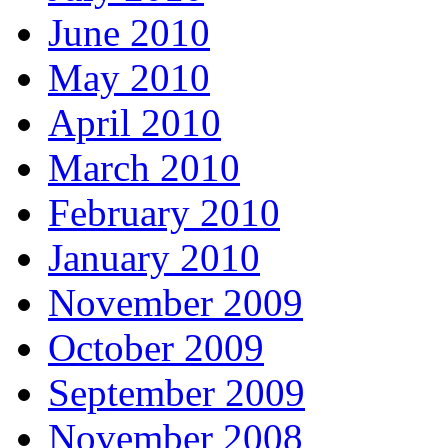
June 2010
May 2010
April 2010
March 2010
February 2010
January 2010
November 2009
October 2009
September 2009
November 2008