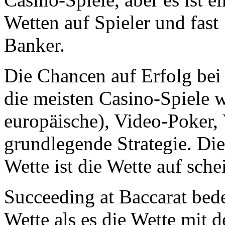
Wetten auf Spieler und fast
Banker.
Die Chancen auf Erfolg bei 
die meisten Casino-Spiele 
europäische), Video-Poker,
grundlegende Strategie. Die
Wette ist die Wette auf sch
Succeeding at Baccarat bede
Wette als es die Wette mit 