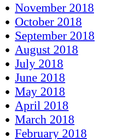
November 2018
October 2018
September 2018
August 2018
July 2018
June 2018
May 2018
April 2018
March 2018
February 2018