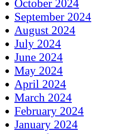
October 2024
September 2024
August 2024
July 2024
June 2024
May 2024
April 2024
March 2024
February 2024
January 2024