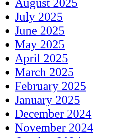
August 2025
July 2025
June 2025
May 2025
April 2025
March 2025
February 2025
January 2025
December 2024
November 2024