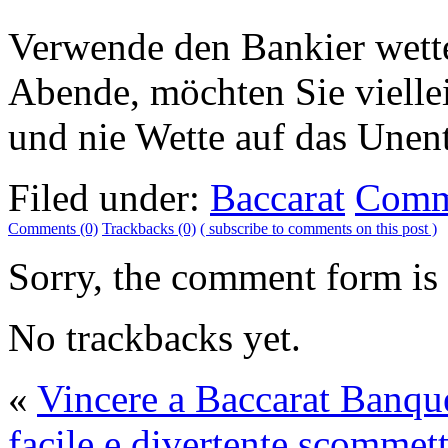
Verwende den Bankier wette,
Abende, möchten Sie viellei
und nie Wette auf das Unen
Filed under:
Baccarat
Comm
Comments (0)
Trackbacks (0)
( subscribe to comments on this post )
Sorry, the comment form is c
No trackbacks yet.
«
Vincere a Baccarat Banq
facile e divertente scommett