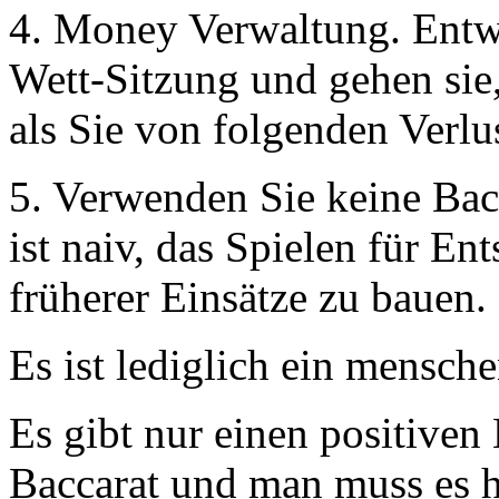
4. Money Verwaltung. Entwi
Wett-Sitzung und gehen sie,
als Sie von folgenden Verlu
5. Verwenden Sie keine Bac
ist naiv, das Spielen für E
früherer Einsätze zu bauen.
Es ist lediglich ein mensc
Es gibt nur einen positiven 
Baccarat und man muss es 