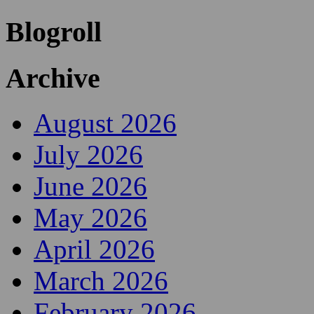
Blogroll
Archive
August 2026
July 2026
June 2026
May 2026
April 2026
March 2026
February 2026