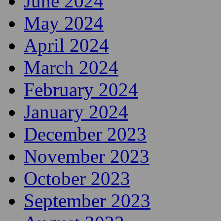
June 2024
May 2024
April 2024
March 2024
February 2024
January 2024
December 2023
November 2023
October 2023
September 2023