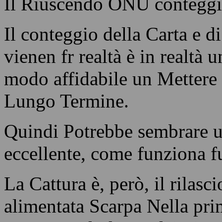
Il Riuscendo ONU conteggio
Il conteggio della Carta e d
vienen fr realtà è in realtà 
modo affidabile un Mettere 
Lungo Termine.
Quindi Potrebbe sembrare un
eccellente, come funziona fu
La Cattura è, però, il rilasc
alimentata Scarpa Nella pri