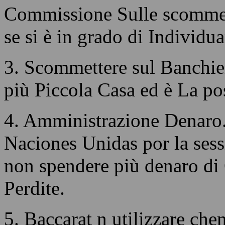
Commissione Sulle scommess
se si è in grado di Individu
3. Scommettere sul Banchie
più Piccola Casa ed è La pos
4. Amministrazione Denaro.
Naciones Unidas por la sess
non spendere più denaro di
Perdite.
5. Baccarat n utilizzare che