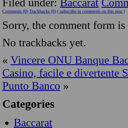
Filed under:
Baccarat
Comm
Comments (0)
Trackbacks (0)
( subscribe to comments on this post )
Sorry, the comment form is c
No trackbacks yet.
«
Vincere ONU Banque Bacca
Casino, facile e divertente
Punto Banco
»
Categories
Baccarat