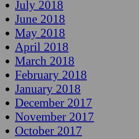
July 2018
June 2018
May 2018
April 2018
March 2018
February 2018
January 2018
December 2017
November 2017
October 2017