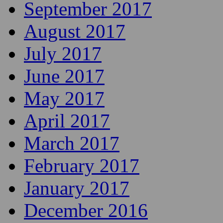
September 2017
August 2017
July 2017
June 2017
May 2017
April 2017
March 2017
February 2017
January 2017
December 2016