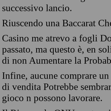
successivo lancio.
Riuscendo una Baccarat Ch
Casino me atrevo a fogli Do
passato, ma questo è, en soli
di non Aumentare la Probabil
Infine, aucune comprare un
di vendita Potrebbe sembrar
gioco n possono lavorare.