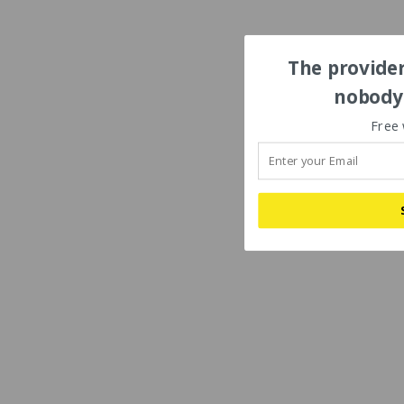
The provider
nobody'
Free 