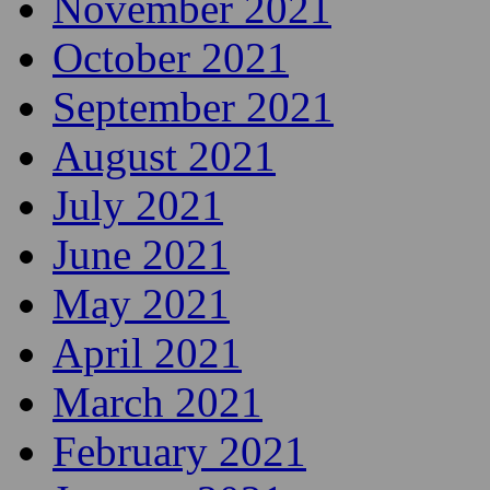
November 2021
October 2021
September 2021
August 2021
July 2021
June 2021
May 2021
April 2021
March 2021
February 2021