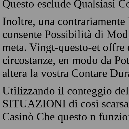
Questo esclude Qualsiasi Co
Inoltre, una contrariamente
consente Possibilità di Mo
meta. Vingt-questo-et offr
circostanze, en modo da Pot
altera la vostra Contare Dur
Utilizzando il conteggio del
SITUAZIONI di così scarsa,
Casinò Che questo n funzio