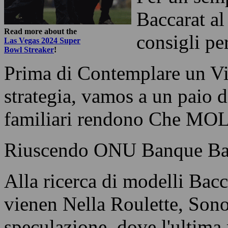
Baccarat a
Read more about the
consigli per
Las Vegas 2024 Super
Bowl Streaker
!
Prima di Contemplare un Vi
strategia, vamos a un paio 
familiari rendono Che MOLTI
Riuscendo ONU Banque Bacc
Alla ricerca di modelli Bac
vienen Nella Roulette, Sono
speculazione, dove l'ultima