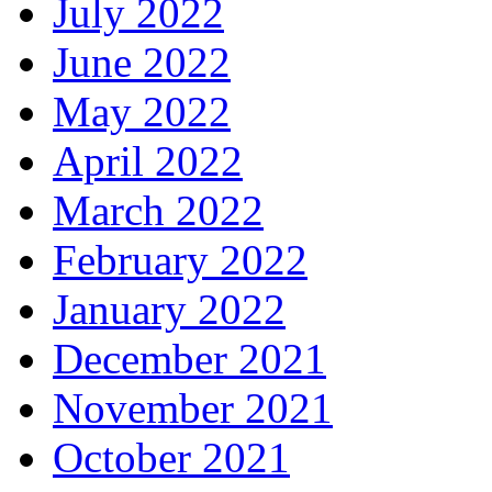
July 2022
June 2022
May 2022
April 2022
March 2022
February 2022
January 2022
December 2021
November 2021
October 2021