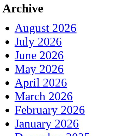
Archive
August 2026
July 2026
June 2026
May 2026
April 2026
March 2026
February 2026
January 2026