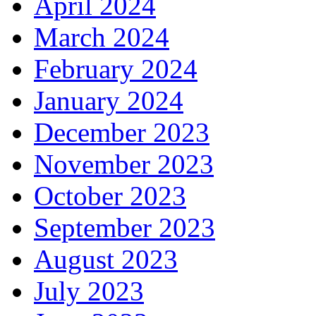
April 2024
March 2024
February 2024
January 2024
December 2023
November 2023
October 2023
September 2023
August 2023
July 2023