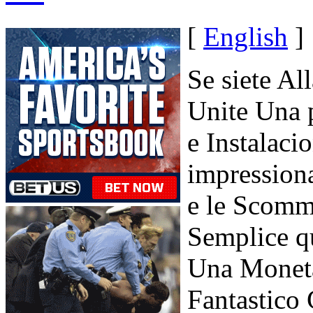
[
English
]
Se siete Al
Unite Una 
e Instalac
impressiona
e le Scomm
Semplice q
Una Moneta
Fantastico 