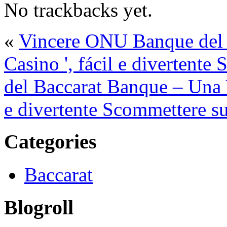
No trackbacks yet.
«
Vincere ONU Banque del B
Casino ', fácil e divertente
del Baccarat Banque – Una V
e divertente Scommettere s
Categories
Baccarat
Blogroll