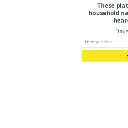
These pla
household na
hear
Free 