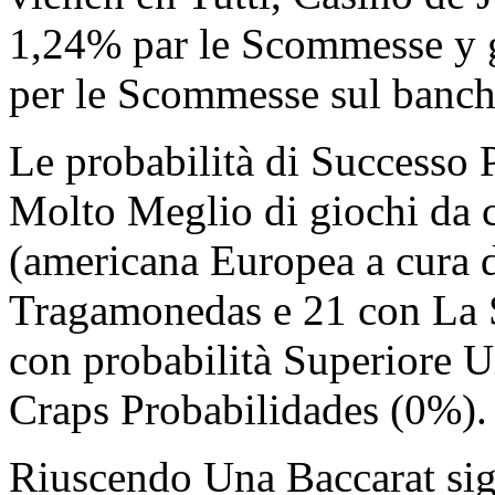
1,24% par le Scommesse y g
per le Scommesse sul banchi
Le probabilità di Successo
Molto Meglio di giochi da 
(americana Europea a cura d
Tragamonedas e 21 con La S
con probabilità Superiore 
Craps Probabilidades (0%).
Riuscendo Una Baccarat sign