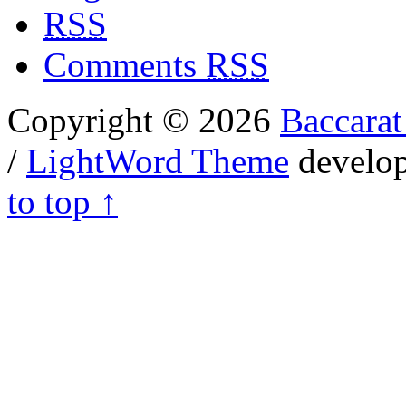
RSS
Comments
RSS
Copyright © 2026
Baccarat
/
LightWord Theme
develo
to top ↑