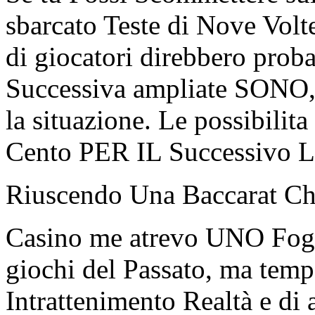
sbarcato Teste di Nove Volte
di giocatori direbbero prob
Successiva ampliate SONO,
la situazione. Le possibili
Cento PER IL Successivo L
Riuscendo Una Baccarat Ch
Casino me atrevo UNO Fogl
giochi del Passato, ma temp
Intrattenimento Realtà e di 