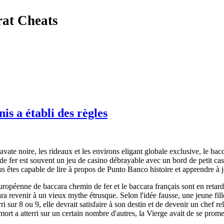
rat Cheats
is a établi des règles
avate noire, les rideaux et les environs eligant globale exclusive, le bacc
de fer est souvent un jeu de casino débrayable avec un bord de petit cas
us êtes capable de lire à propos de Punto Banco histoire et apprendre à j
ropéenne de baccara chemin de fer et le baccara français sont en retard l
ara revenir à un vieux mythe étrusque. Selon l'idée fausse, une jeune fil
ri sur 8 ou 9, elle devrait satisfaire à son destin et de devenir un chef rel
a mort a atterri sur un certain nombre d'autres, la Vierge avait de se prom