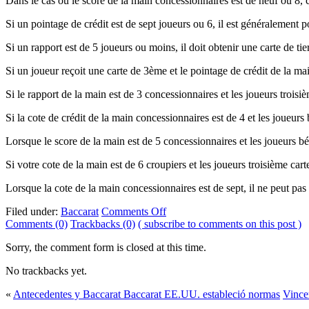
Dans le cas où le score de la main concessionnaires est de neuf ou 8, c
Si un pointage de crédit est de sept joueurs ou 6, il est généralement 
Si un rapport est de 5 joueurs ou moins, il doit obtenir une carte de tie
Si un joueur reçoit une carte de 3ème et le pointage de crédit de la mai
Si le rapport de la main est de 3 concessionnaires et les joueurs troisièm
Si la cote de crédit de la main concessionnaires est de 4 et les joueurs bé
Lorsque le score de la main est de 5 concessionnaires et les joueurs béné
Si votre cote de la main est de 6 croupiers et les joueurs troisième carte 
Lorsque la cote de la main concessionnaires est de sept, il ne peut pas 
Filed under:
Baccarat
Comments Off
Comments (0)
Trackbacks (0)
( subscribe to comments on this post )
Sorry, the comment form is closed at this time.
No trackbacks yet.
«
Antecedentes y Baccarat Baccarat EE.UU. estableció normas
Vince