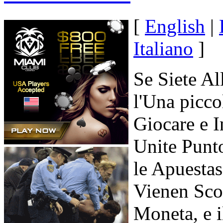
[
English
|
Italiano
]
Se Siete Al
l'Una picco
Giocare e I
Unite Punt
le Apuestas
Vienen Sco
Moneta, e i