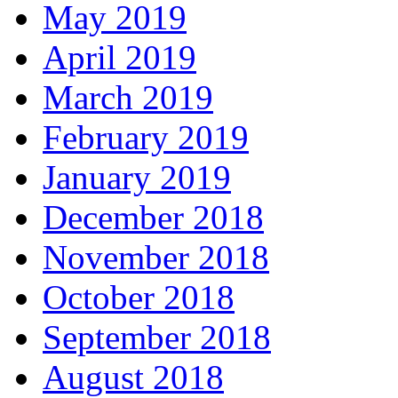
May 2019
April 2019
March 2019
February 2019
January 2019
December 2018
November 2018
October 2018
September 2018
August 2018