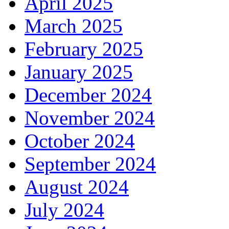
April 2025
March 2025
February 2025
January 2025
December 2024
November 2024
October 2024
September 2024
August 2024
July 2024