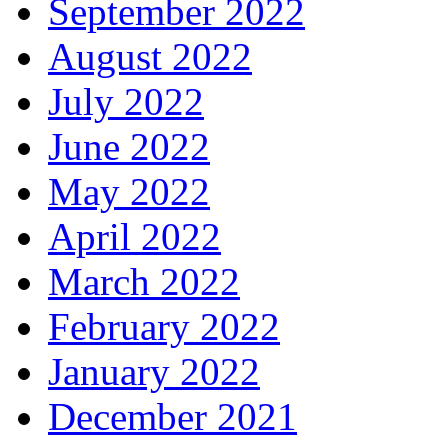
September 2022
August 2022
July 2022
June 2022
May 2022
April 2022
March 2022
February 2022
January 2022
December 2021