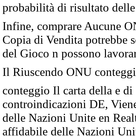
probabilità di risultato dell
Infine, comprare Aucune O
Copia di Vendita potrebbe 
del Gioco n possono lavorar
Il Riuscendo ONU conteggio
conteggio Il carta della e d
controindicazioni DE, Viene
delle Nazioni Unite en Real
affidabile delle Nazioni Un