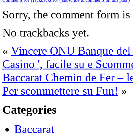
Comments (0)
Trackbacks (0)
( subscribe to comments on this post )
Sorry, the comment form is c
No trackbacks yet.
«
Vincere ONU Banque del B
Casino ', facile su e Scomme
Baccarat Chemin de Fer – l
Per scommettere su Fun!
»
Categories
Baccarat