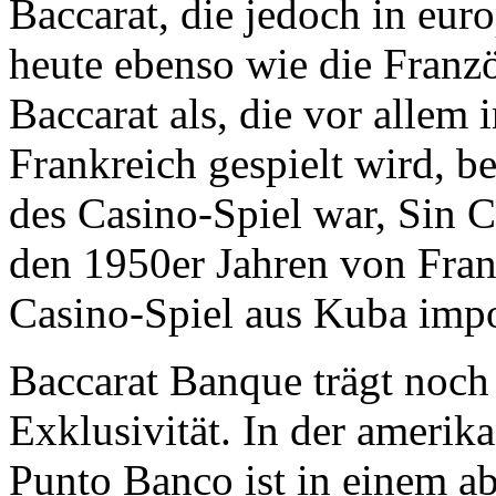
Baccarat, die jedoch in eur
heute ebenso wie die Franz
Baccarat als, die vor allem 
Frankreich gespielt wird, 
des Casino-Spiel war, Sin C
den 1950er Jahren von Fra
Casino-Spiel aus Kuba impor
Baccarat Banque trägt noc
Exklusivität. In der amerik
Punto Banco ist in einem a