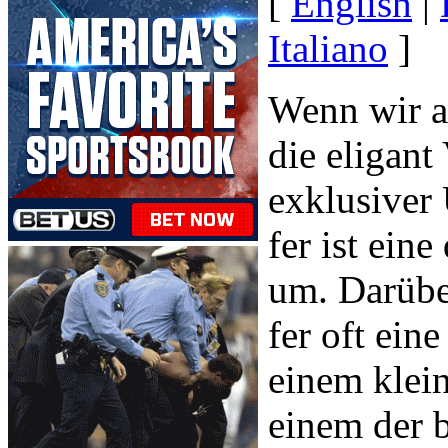
[
English
|
Italiano
]
Wenn wir a
die eligant
exklusiver
fer ist ein
um. Darübe
fer oft ein
einem klein
einem der 