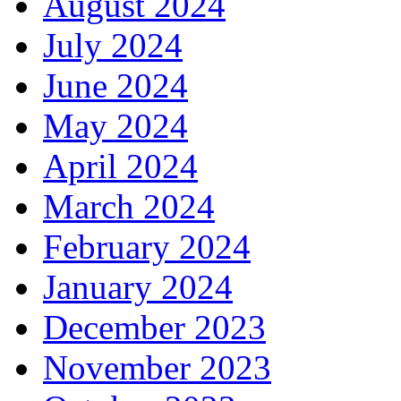
August 2024
July 2024
June 2024
May 2024
April 2024
March 2024
February 2024
January 2024
December 2023
November 2023