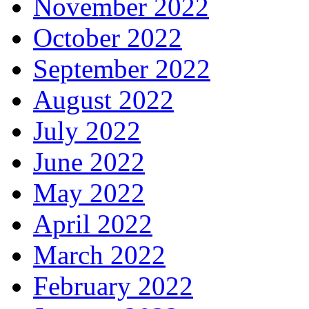
November 2022
October 2022
September 2022
August 2022
July 2022
June 2022
May 2022
April 2022
March 2022
February 2022