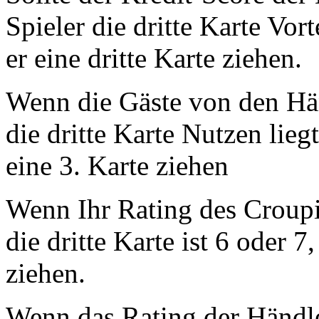
Spieler die dritte Karte Vor
er eine dritte Karte ziehen.
Wenn die Gäste von den Hän
die dritte Karte Nutzen lie
eine 3. Karte ziehen
Wenn Ihr Rating des Croupie
die dritte Karte ist 6 oder 7
ziehen.
Wenn das Rating der Händler