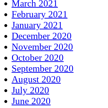
March 2021
February 2021
January 2021
December 2020
November 2020
October 2020
September 2020
August 2020
July 2020
June 2020