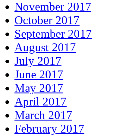
November 2017
October 2017
September 2017
August 2017
July 2017
June 2017
May 2017
April 2017
March 2017
February 2017