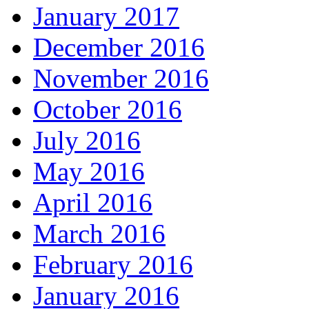
January 2017
December 2016
November 2016
October 2016
July 2016
May 2016
April 2016
March 2016
February 2016
January 2016