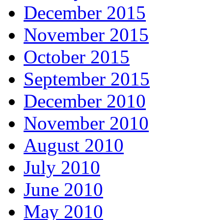
December 2015
November 2015
October 2015
September 2015
December 2010
November 2010
August 2010
July 2010
June 2010
May 2010